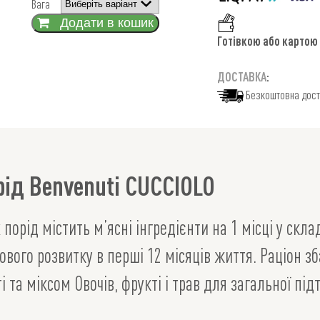
Вага
Додати в кошик
Готівкою або картою
ДОСТАВКА
:
Безкоштовна дос
рід Benvenuti CUCCIOLO
порід містить м’ясні інгредієнти на 1 місці у скла
вого розвитку в перші 12 місяців життя. Раціон 
і та міксом Овочів, фрукті і трав для загальної п