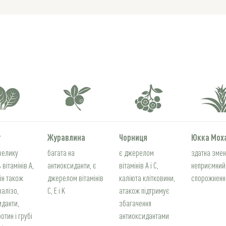
т
Журавлина
Чорниця
Юкка Мох
велику
багата на
є джерелом
здатна зме
 вітамінів A,
антиоксиданти, є
вітамінів А і С,
неприємний
 Він також
джерелом вітамінів
каліюта клітковини,
спорожненн
залізо,
C, E і K
атакож підтримує
иданти,
збагачення
отин і грубі
антиоксидантами