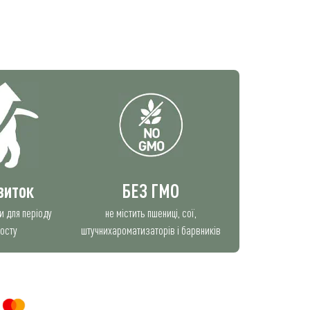
звиток
БЕЗ ГМО
ни для періоду
не містить пшениці, сої,
росту
штучнихароматизаторів і барвників