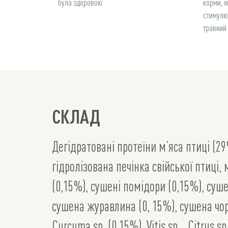
була здоровою
корми, я
стимулю
травний 
СКЛАД
Дегідратовані протеїни м’яса птиці (29
гідролізована печінка свійської птиці,
(0,15%), сушені помідори (0,15%), суш
сушена журавлина (0, 15%), сушена чорн
Curcuma sp. (0,15%), Vitis sp. , Citrus sp.