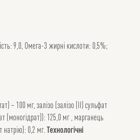
ість: 9,0, Омега-3 жирні кислоти: 0,5%;
т) – 100 мг, залізо (залізо (II) сульфат
фат (моногідрат)): 125,0 мг , марганець
Технологічні
т натрію): 0,2 мг.