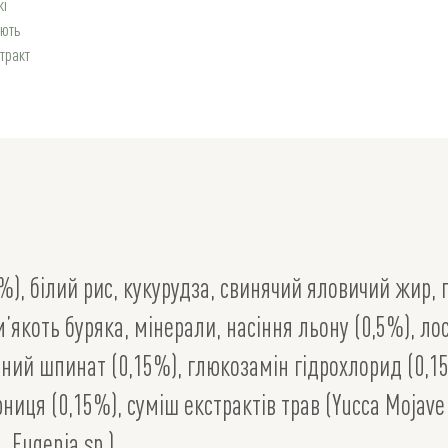
кі
ють
тракт
%), білий рис, кукурудза, свинячий яловичий жир, г
 м’якоть буряка, мінерали, насіння льону (0,5%), ло
ений шпинат (0,15%), глюкозамін гідрохлорид (0,15
иця (0,15%), суміш екстрактів трав (Yucca Mojave 
, Eugenia sp.).