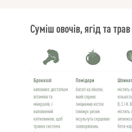
Суміш овочів, ягід та трав
Брокколі
Помідори
Шпина
наповнює достатком
багаті на лікопін,
містить 
вітамінів та
який сприяє
кількість
мінералів, і
зміцненню кісток
B, C і K.
наповнений
ізнижує ризик
містить 
клітковиною, щоб
інсультута серцевих
антиокс
травна система
захворювань
бета-кар