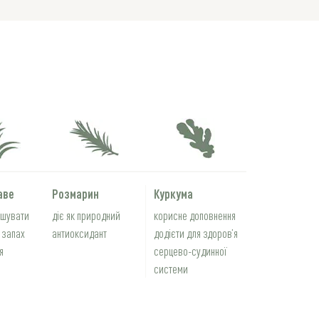
аве
Розмарин
Куркума
ншувати
діє як природний
корисне доповнення
 запах
антиоксидант
додієти для здоров’я
я
серцево-судинної
системи