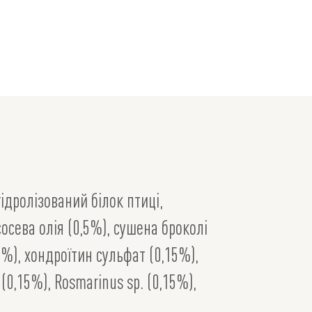
ідролізований білок птиці,
сосева олія (0,5%), сушена броколі
%), хондроїтин сульфат (0,15%),
(0,15%), Rosmarinus sp. (0,15%),