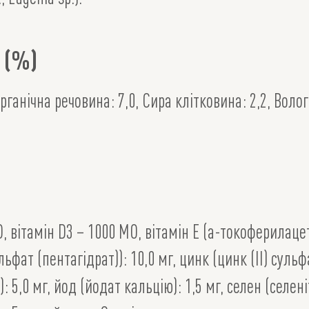
 (%)
рганічна речовина: 7,0, Сира клітковина: 2,2, Волог
О, вітамін D3 – 1000 МО, вітамін Е (а-токоферилацета
ульфат (пентагідрат)): 10,0 мг, цинк (цинк (II) суль
: 5,0 мг, йод (йодат кальцію): 1,5 мг, селен (селені